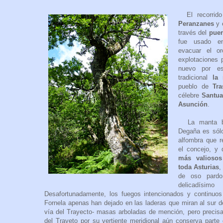
El recorrido 
Peranzanes
y 
través del
puer
fue usado 
evacuar el 
explotaciones 
nuevo por es
tradicional
la 
pueblo de
Tra
célebre
Santua
Asunción
.
La manta bos
Degaña es sólo
alfombra que r
el concejo, y
más valiosos
toda Asturias
,
de oso pardo
delicadísim
Desafortunadamente, los fuegos intencionados y continuos 
Fornela apenas han dejado en las laderas que miran al sur de
vía del Trayecto- masas arboladas de mención, pero precisa
del Trayeto por su vertiente meridional aún conserva parte 