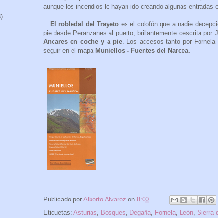
aunque los incendios le hayan ido creando algunas entradas 
3)
El robledal del Trayeto
es el colofón que a nadie decepcio
pie desde Peranzanes al puerto, brillantemente descrita por J
Ancares en coche y a pie
. Los accesos tanto por Fornel
seguir en el mapa
Muniellos - Fuentes del Narcea.
Publicado por
Alberto Alvarez
en
8:00
Etiquetas:
Asturias
,
Bosques
,
Degaña
,
Fornela
,
León
,
Sierra 