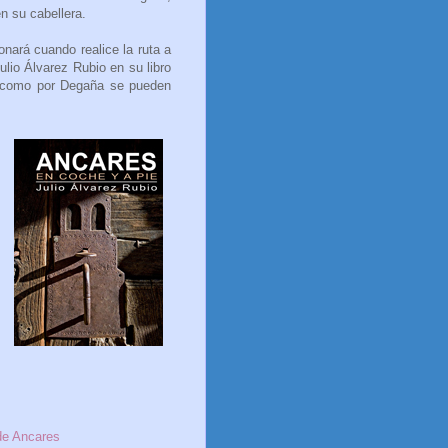
en su cabellera.
nará cuando realice la ruta a
ulio Álvarez Rubio en su libro
a como por Degaña se pueden
de Ancares