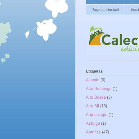
Página principal
Escr
Etiquetas
Allande
(6)
Alto Bernesga
(1)
Alto Boeza
(3)
Alto Sil
(13)
Arqueología
(1)
Astorga
(1)
Asturias
(47)