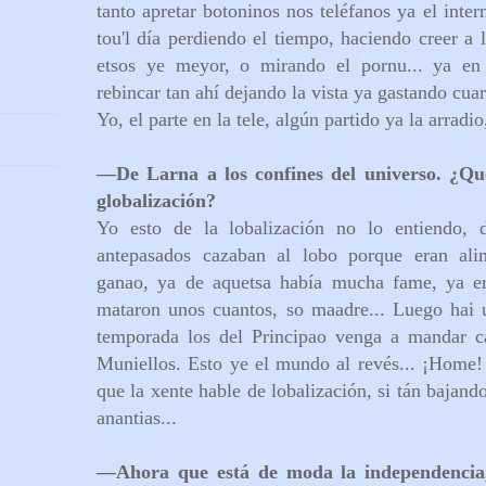
tanto apretar botoninos nos teléfanos ya el inte
tou'l día perdiendo el tiempo, haciendo creer a 
etsos ye meyor, o mirando el pornu... ya en
rebincar tan ahí dejando la vista ya gastando cuar
Yo, el parte en la tele, algún partido ya la arradio
—
De Larna a los confines del universo. ¿Qu
globalización?
Yo esto de la lobalización no lo entiendo,
antepasados cazaban al lobo porque eran al
ganao, ya de aquetsa había mucha fame, ya er
mataron unos cuantos, so maadre... Luego hai 
temporada los del Principao venga a mandar c
Muniellos. Esto ye el mundo al revés... ¡Home!
que la xente hable de lobalización, si tán bajan
anantias...
—
Ahora que está de moda la independencia,