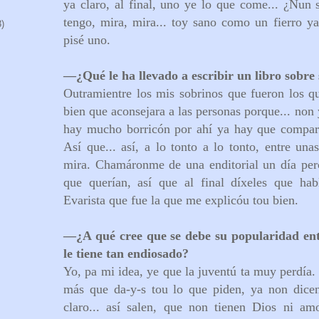
ya claro, al final, uno ye lo que come... ¿Nun
tengo, mira, mira... toy sano como un fierro ya,
3)
pisé uno.
—
¿Qué le ha llevado a escribir un libro sobr
Outramientre los mis sobrinos que fueron los q
bien que aconsejara a las personas porque... non y
hay mucho borricón por ahí ya hay que comparti
Así que... así, a lo tonto a lo tonto, entre una
mira. Chamáronme de una enditorial
un día per
que querían, así que al final díxeles que ha
Evarista que fue la que me explicóu tou bien.
—
¿A qué cree que se debe su popularidad ent
le tiene tan endiosado?
Yo, pa mi idea, ye que la juventú ta muy perdía.
más que da-y-s tou lo que piden, ya non dice
claro... así salen, que non tienen Dios ni am