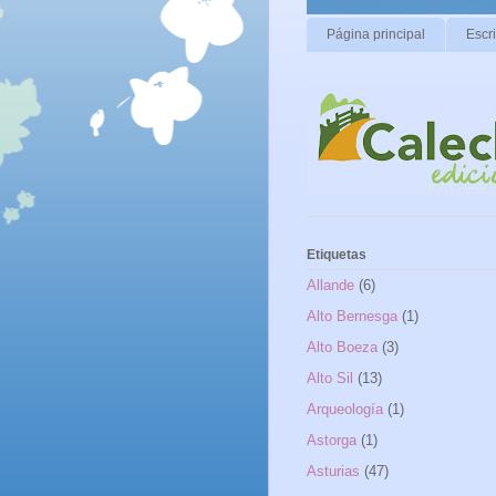
Página principal
Escr
Etiquetas
Allande
(6)
Alto Bernesga
(1)
Alto Boeza
(3)
Alto Sil
(13)
Arqueología
(1)
Astorga
(1)
Asturias
(47)