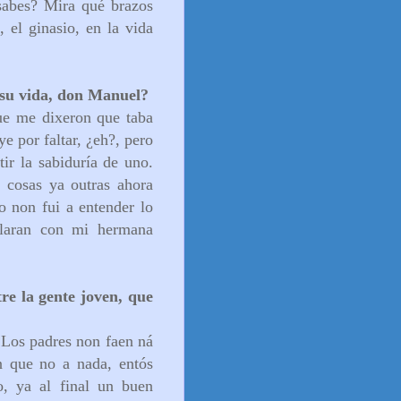
 sabes? Mira qué brazos
 el ginasio, en la vida
e su vida, don Manuel?
ue me dixeron que taba
e por faltar, ¿eh?, pero
r la sabiduría de uno.
s cosas ya outras ahora
o non fui a entender lo
blaran con mi hermana
re la gente joven, que
 Los padres non faen ná
n que no a nada, entós
o, ya al final un buen