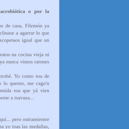
acrobiótica o por la
os de casa, Filemón ya
linase a agarrar lo que
escopetaos igual que un
atos na cocina vieja ni
 ya nunca vimos ratones
 probé. Yo como tou de
mo lo quemo, me cago'n
omida esa que yá vien
eme a tsavaza...
uí... pero outramientre
a yo toas las medallas,