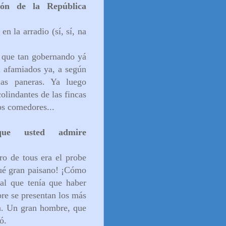
ión de la República
n la arradio (sí, sí, na
 que tan gobernando yá
n afamiados ya, a según
las paneras. Ya luego
olindantes de las fincas
os comedores...
que usted admire
o de tous era el probe
Qué gran paisano! ¡Cómo
 al que tenía que haber
pre se presentan los más
ra. Un gran hombre, que
ó.