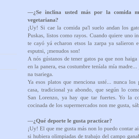
—
¿Se inclina usted más por la comida m
vegetariana?
¡Uy! Si cae la comida pa'l suelo andan los gat
Puskas, listos como rayos. Cuando quiere uno inc
te cayó yá echaron etsos la zarpa ya salieron 
esputni, ¡menudos son!
A nós gústanos de tener gatos pa que non haiga r
en la panera, esa costumbre teníala mía madre...
na tsariega.
Ya esos platos que menciona usté... nunca los
casa, tradicional ya abondo, que según lo co
San Lorenzo, ya hay que tar fuertes. Yo la c
cocinada de los supermercados non me gusta, sáb
—
¿Qué deporte le gusta practicar?
¡Uy! El que me gusta más non lo puedo contar aiq
si hubiera olimpiadas de trabajo del campo ganab