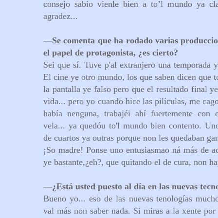
consejo sabio vienle bien a to’l mundo ya cla
agradez...
—
Se comenta que ha rodado varias produccio
el papel de protagonista, ¿es cierto?
Sei que sí. Tuve p'al extranjero una temporada y
El cine ye otro mundo, los que saben dicen que t
la pantalla ye falso pero que el resultado final 
vida... pero yo cuando hice las pilículas, me cago
había nenguna, trabajéi ahí fuertemente con 
vela... ya quedóu to'l mundo bien contento. Un
de cuartos ya outras porque non les quedaban gana
¡So madre! Ponse uno entusiasmao ná más de aco
ye bastante,¿eh?, que quitando el de cura, non hay
—
¿Está usted puesto al día en las nuevas tecn
Bueno yo... eso de las nuevas tenologías mucho
val más non saber nada. Si miras a la xente por 