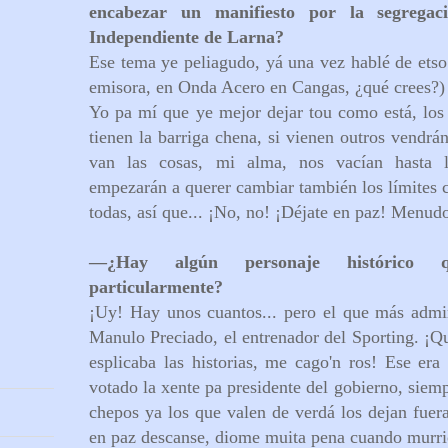
encabezar un manifiesto por la segregac
Independiente de Larna?
Ese tema ye peliagudo, yá una vez hablé de etso e
emisora, en Onda Acero en Cangas, ¿qué crees?)
Yo pa mí que ye mejor dejar tou como está, los
tienen la barriga chena, si vienen outros vendrá
van las cosas, mi alma, nos vacían hasta 
empezarán a querer cambiar también los límites c
todas, así que... ¡No, no! ¡Déjate en paz! Menud
—
¿Hay algún personaje histórico 
particularmente?
¡Uy! Hay unos cuantos... pero el que más admir
Manulo Preciado, el entrenador del Sporting. ¡
esplicaba las historias, me cago'n ros! Ese era
votado la xente pa presidente del gobierno, siem
chepos ya los que valen de verdá los dejan fue
en paz descanse, diome muita pena cuando murri