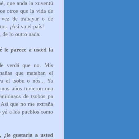
rné, que anda la xuventú
los otros que la vida de
 vez de trabayar o de
tos. ¡Así va el país!
, de lo outro nada.
é le parece a usted la
 de verdá que no. Mis
imañas que mataban el
a el tsobu o nós... Ya
unos años tuvieron una
amionaos de tsobos pa
 Así que no me extraña
do yá a los pueblos como
 ¿le gustaría a usted