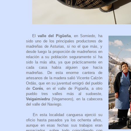
El
valle del Pigüeña
, en Somiedo, ha
sido uno de los principales productores de
madreñas de Asturias, si no el que más, y
desde luego la proporción de madreñeros en
relación a su población seguramente sí ha
sido la más alta, ya que prácticamente en
cada casa había alguien que hacía
madreñas. De esta enorme cantera de
artesanos de la madera salió Vicente Calzón
Ordás, que en su juventud emigró del pueblo
de
Corés
, en el valle de Pigüeña, a otro
pueblo tres valles más al sudoeste,
Veigaimiedru
(Vegameoro), en la cabecera
del valle del Naviego.
En esta localidad canguesa ejerció su
oficio hasta pasados ya los ochenta años,
aunque en esas fechas sus trabajos eran
espaciados, sobre todo coincidiendo con