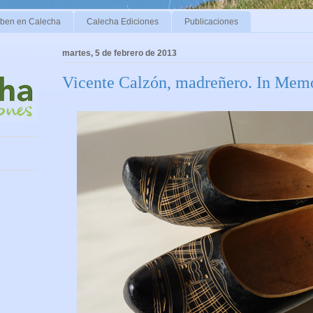
iben en Calecha
Calecha Ediciones
Publicaciones
martes, 5 de febrero de 2013
Vicente Calzón, madreñero. In Mem