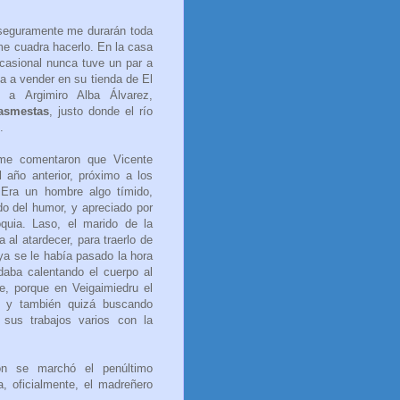
 seguramente me durarán toda
 me cuadra hacerlo. En la casa
casional nunca tuve un par a
a a vender en su tienda de El
 a Argimiro Alba Álvarez,
asmestas
, justo donde el río
.
comentaron que Vicente
l año anterior, próximo a los
Era un hombre algo tímido,
do del humor, y apreciado por
quia. Laso, el marido de la
a al atardecer, para traerlo de
ya se le había pasado la hora
daba calentando el cuerpo al
le, porque en Veigaimiedru el
o, y también quizá buscando
 sus trabajos varios con la
se marchó el penúltimo
, oficialmente, el madreñero