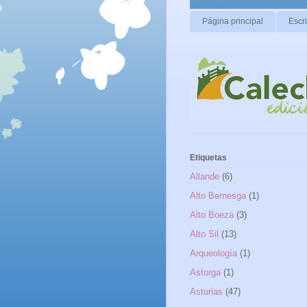
Página principal
Escr
Etiquetas
Allande
(6)
Alto Bernesga
(1)
Alto Boeza
(3)
Alto Sil
(13)
Arqueología
(1)
Astorga
(1)
Asturias
(47)