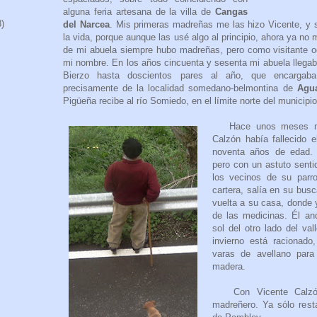
alguna feria artesana de la villa de
Cangas
3)
del Narcea
. Mis primeras madreñas me las hizo Vicente, y
la vida, porque aunque las usé algo al principio, ahora ya no
de mi abuela siempre hubo madreñas, pero como visitante o
mi nombre. En los años cincuenta y sesenta mi abuela llegab
Bierzo hasta doscientos pares al año, que encargaba
precisamente de la localidad somedano-belmontina de
Agu
Pigüeña recibe al río Somiedo, en el límite norte del municipio
Hace unos meses me 
Calzón había fallecido e
noventa años de edad. 
pero con un astuto senti
los vecinos de su parro
cartera, salía en su busc
vuelta a su casa, donde 
de las medicinas. Él an
sol del otro lado del val
invierno está racionad
varas de avellano para
madera.
Con Vicente Calzón 
madreñero. Ya sólo resta