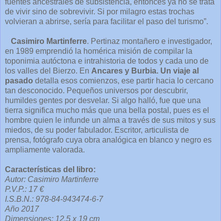
fuentes ancestrales de subsistencia, entonces ya no se trata
de vivir sino de sobrevivir. Si por milagro estas trochas
volvieran a abrirse, sería para facilitar el paso del turismo”.
Casimiro Martinferre
. Pertinaz montañero e investigador,
en 1989 emprendió la homérica misión de compilar la
toponimia autóctona e intrahistoria de todos y cada uno de
los valles del Bierzo. En
Ancares y Burbia. Un viaje al
pasado
detalla esos comienzos, ese partir hacia lo cercano
tan desconocido. Pequeños universos por descubrir,
humildes gentes por desvelar. Si algo halló, fue que una
tierra significa mucho más que una bella postal, pues es el
hombre quien le infunde un alma a través de sus mitos y sus
miedos, de su poder fabulador. Escritor, articulista de
prensa, fotógrafo cuya obra analógica en blanco y negro es
ampliamente valorada.
Características del libro:
Autor: Casimiro Martinferre
P.V.P.: 17 €
I.S.B.N.: 978-84-943474-6-7
Año 2017
Dimensiones: 12,5 x 19 cm