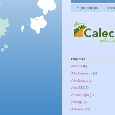
Página principal
Escr
Etiquetas
Allande
(6)
Alto Bernesga
(1)
Alto Boeza
(3)
Alto Sil
(13)
Arqueología
(1)
Astorga
(1)
Asturias
(47)