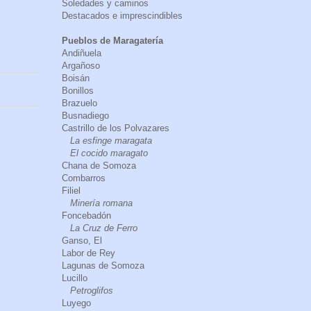
Soledades y caminos
Destacados e imprescindibles
Pueblos de Maragatería
Andiñuela
Argañoso
Boisán
Bonillos
Brazuelo
Busnadiego
Castrillo de los Polvazares
La esfinge maragata
El cocido maragato
Chana de Somoza
Combarros
Filiel
Minería romana
Foncebadón
La Cruz de Ferro
Ganso, El
Labor de Rey
Lagunas de Somoza
Lucillo
Petroglifos
Luyego