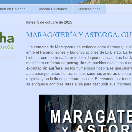
iben en Calecha
Calecha Ediciones
Publicaciones
lunes, 5 de octubre de 2015
MARAGATERÍA Y ASTORGA. GU
La comarca de Maragatería se extiende entre Astorga y la si
entre el Páramo leonés y las ondulaciones de El Bierzo. Es tie
historia, con fuerte carácter y definida personalidad. Las hu
manifiesto en forma de
petroglifos
de pueblos neolíticos o d
explotación aurífera
; en los numerosos hospitales que jalon
a su paso por estas tierras, en sus
casonas arrieras
o en su r
religiosa y su bella arquitectura popular. El recorrido por tod
se enriquece con diez rutas a pie para descubrir sus rincones