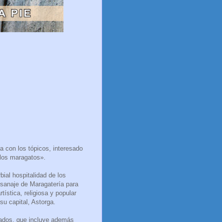
a con los tópicos, interesado
 los maragatos».
ial hospitalidad de los
aisanaje de Maragatería para
tística, religiosa y popular
u capital, Astorga.
ados, que incluye además