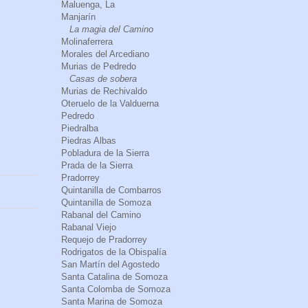
Maluenga, La
Manjarín
La magia del Camino
Molinaferrera
Morales del Arcediano
Murias de Pedredo
Casas de sobera
Murias de Rechivaldo
Oteruelo de la Valduerna
Pedredo
Piedralba
Piedras Albas
Pobladura de la Sierra
Prada de la Sierra
Pradorrey
Quintanilla de Combarros
Quintanilla de Somoza
Rabanal del Camino
Rabanal Viejo
Requejo de Pradorrey
Rodrigatos de la Obispalía
San Martín del Agostedo
Santa Catalina de Somoza
Santa Colomba de Somoza
Santa Marina de Somoza